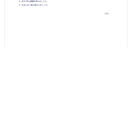
誕生日許可書
誰かの誕生日を勝手に許可するサンプル
Go form