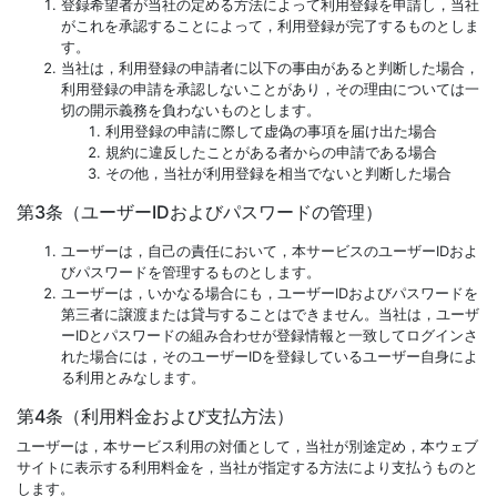
登録希望者が当社の定める方法によって利用登録を申請し，当社
がこれを承認することによって，利用登録が完了するものとしま
す。
当社は，利用登録の申請者に以下の事由があると判断した場合，
利用登録の申請を承認しないことがあり，その理由については一
切の開示義務を負わないものとします。
利用登録の申請に際して虚偽の事項を届け出た場合
規約に違反したことがある者からの申請である場合
その他，当社が利用登録を相当でないと判断した場合
第3条（ユーザーIDおよびパスワードの管理）
ユーザーは，自己の責任において，本サービスのユーザーIDおよ
びパスワードを管理するものとします。
ユーザーは，いかなる場合にも，ユーザーIDおよびパスワードを
第三者に譲渡または貸与することはできません。当社は，ユーザ
ーIDとパスワードの組み合わせが登録情報と一致してログインさ
れた場合には，そのユーザーIDを登録しているユーザー自身によ
る利用とみなします。
第4条（利用料金および支払方法）
ユーザーは，本サービス利用の対価として，当社が別途定め，本ウェブ
サイトに表示する利用料金を，当社が指定する方法により支払うものと
します。