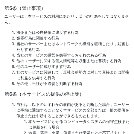
第5条（禁止事項）
ユーザーは，本サービスの利用にあたり，以下の行為をしてはなりませ
ん。
法令または公序良俗に違反する行為
犯罪行為に関連する行為
当社のサーバーまたはネットワークの機能を破壊したり，妨害し
たりする行為
当社のサービスの運営を妨害するおそれのある行為
他のユーザーに関する個人情報等を収集または蓄積する行為
他のユーザーに成りすます行為
社のサービスに関連して，反社会的勢力に対して直接または間接
に利益を供与する行為
その他，当社が不適切と判断する行為
第6条（本サービスの提供の停止等）
当社は，以下のいずれかの事由があると判断した場合，ユーザー
に事前に通知することなく本サービスの全部または一部の提供を
停止または中断することができるものとします。
本サービスにかかるコンピュータシステムの保守点検また
は更新を行う場合
地震，落雷，火災，停電または天災などの不可抗力によ