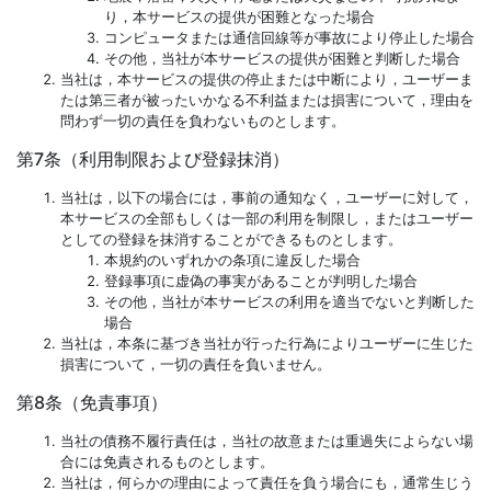
り，本サービスの提供が困難となった場合
コンピュータまたは通信回線等が事故により停止した場合
その他，当社が本サービスの提供が困難と判断した場合
当社は，本サービスの提供の停止または中断により，ユーザーま
たは第三者が被ったいかなる不利益または損害について，理由を
問わず一切の責任を負わないものとします。
第7条（利用制限および登録抹消）
当社は，以下の場合には，事前の通知なく，ユーザーに対して，
本サービスの全部もしくは一部の利用を制限し，またはユーザー
としての登録を抹消することができるものとします。
本規約のいずれかの条項に違反した場合
登録事項に虚偽の事実があることが判明した場合
その他，当社が本サービスの利用を適当でないと判断した
場合
当社は，本条に基づき当社が行った行為によりユーザーに生じた
損害について，一切の責任を負いません。
第8条（免責事項）
当社の債務不履行責任は，当社の故意または重過失によらない場
合には免責されるものとします。
当社は，何らかの理由によって責任を負う場合にも，通常生じう